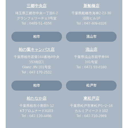
三郷中央店
新船橋店
埼玉県三郷市中央一丁目6-2
千葉県船橋市海神2-23-30
グランフェリーチェ3号室
沼田ビル1F
Tel：
0489-51-4556
Tel：
047-409-8326
柏市
流山市
柏の葉キャンパス店
流山店
千葉県柏市若柴164番地4中央
千葉県流山市前平井94
153街区1
101号室
Glanz JIN 101号室
Tel：
0471-93-8160
Tel：
047-170-2532
柏市
松戸市
柏たなか店
東松戸店
千葉県柏市小青田5-12
千葉県松戸市東松戸1−2−16
KTプロムナードA103
カルミアイースト102
Tel：
047-170-4496
Tel：
047-710-2969