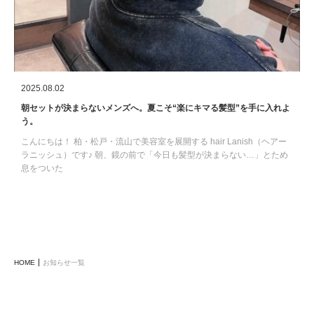
2025.08.02
朝セットが決まらないメンズへ。夏こそ“楽にキマる髪型”を手に入れよ
う。
こんにちは！ 柏・松戸・流山で美容室を展開する hair Lanish（ヘアー
ラニッシュ）です♪ 朝、鏡の前で「今日も髪型が決まらない…」とため
息をついた
HOME
お知らせ一覧