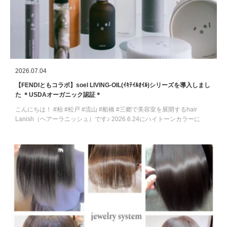
2026.07.04
【FENDIともコラボ】soel LIVING-OIL(ｲｷﾃｲﾙｵｲﾙ)シリーズを導入しまし
た ＊USDAオーガニック認証＊
こんにちは！ #柏 #松戸 #流山 #船橋 #三郷で美容室を展開するhair
Lanish（ヘアーラニッシュ）です♪ 2026.6.24にハイトーンカラーに