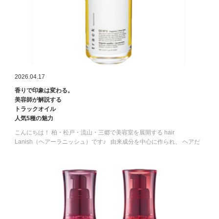
2026.04.17
香りで印象は変わる。
美容師が解説する
トラックオイル
人気5種の魅力
こんにちは！ 柏・松戸・流山・三郷で美容室を展開する hair
Lanish（ヘアーラニッシュ）です♪ 由来成分を中心に作られ、 ヘアだ