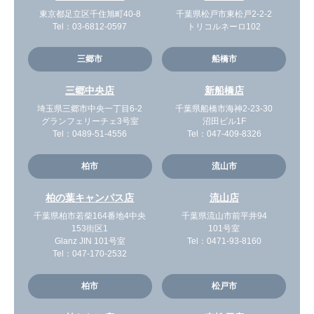
東京都足立区千住旭町40-8
千葉県松戸市東松戸2-2-2
Tel：
03-6812-0597
トリコルネーロ102
三郷市
船橋市
三郷中央店
新船橋店
埼玉県三郷市中央一丁目6-2
千葉県船橋市海神2-23-30
グランフェリーチェ3号室
沼田ビル1F
Tel：
0489-51-4556
Tel：
047-409-8326
柏市
流山市
柏の葉キャンパス店
流山店
千葉県柏市若柴164番地4中央
千葉県流山市前平井94
153街区1
101号室
Glanz JIN 101号室
Tel：
0471-93-8160
Tel：
047-170-2532
柏市
松戸市