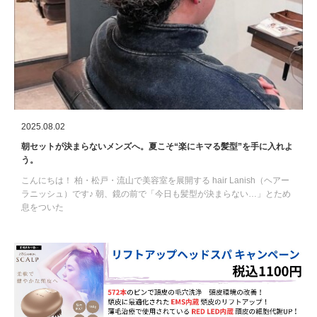
2025.08.02
朝セットが決まらないメンズへ。夏こそ“楽にキマる髪型”を手に入れよ
う。
こんにちは！ 柏・松戸・流山で美容室を展開する hair Lanish（ヘアー
ラニッシュ）です♪ 朝、鏡の前で「今日も髪型が決まらない…」とため
息をついた