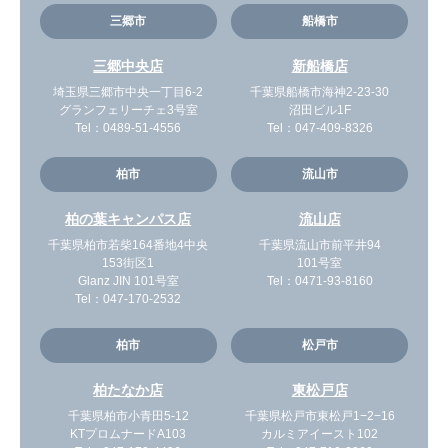
三郷市
船橋市
三郷中央店
新船橋店
埼玉県三郷市中央一丁目6-2
千葉県船橋市海神2-23-30
グランフェリーチェ3号室
沼田ビル1F
Tel：
0489-51-4556
Tel：
047-409-8326
柏市
流山市
柏の葉キャンパス店
流山店
千葉県柏市若柴164番地4中央
千葉県流山市前平井94
153街区1
101号室
Glanz JIN 101号室
Tel：
0471-93-8160
Tel：
047-170-2532
柏市
松戸市
柏たなか店
東松戸店
千葉県柏市小青田5-12
千葉県松戸市東松戸1−2−16
KTプロムナードA103
カルミアイースト102