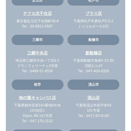
足立区
松戸市
テフカ北千住店
プラス店
東京都足立区千住旭町40-8
千葉県松戸市東松戸2-2-2
Tel：
03-6812-0597
トリコルネーロ102
三郷市
船橋市
三郷中央店
新船橋店
埼玉県三郷市中央一丁目6-2
千葉県船橋市海神2-23-30
グランフェリーチェ3号室
沼田ビル1F
Tel：
0489-51-4556
Tel：
047-409-8326
柏市
流山市
柏の葉キャンパス店
流山店
千葉県柏市若柴164番地4中央
千葉県流山市前平井94
153街区1
101号室
Glanz JIN 101号室
Tel：
0471-93-8160
Tel：
047-170-2532